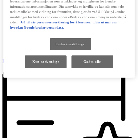
leverandørene, informasjonen som er inkludert og muligheten for å endre
informasjonskapselinnstillingene. Ditt samtykke er frivillig og kan når som helst
trekkes tilbake med virkning for fremtiden, dette gjør du ved å klikke på «endre
innstillinger for bruk av cookies» under «Bruk av cookies» i menyen nederste på
siden.
Gå til vår personvernserklæring for å lese mer.
Finn ut mer om
hvordan Google bruker persondata.
Endre innstillinger
Prøvekjør
Kun nødvendige
Godta alle