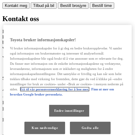
Kontakt meg
Tilbud på bil
Bestill brosjyre
Bestill time
Kontakt oss
Fyll ut skjemaet under for å sende oss generelle henvendelser, så
kommer vi tilbake til deg så snart som mulig. Er du ute etter å
Toyota bruker informasjonskapsler!
bestille Service, Eu-kontroll eller hjulskift? Da kan du hos mange av
våre forhandlere booke time for dette på
nett.
Vi bruker informasjonskapsler for å gi deg en bedre brukeropplevelse. Vi samler
også informasjon om brukermønstre og interesser til analyseformål.
Velg din avdeling
Informasjonskapslene blir også brukt til å vise annonser som er relevante for deg.
Du finner mer informasjon om de enkelte informasjonskapslene og verktøyene,
Søk etter by eller postnummer
Søk etter avdeling
leverandørene, informasjonen som er inkludert og muligheten for å endre
informasjonskapselinnstillingene. Ditt samtykke er frivillig og kan når som helst
my_location
Søk etter by eller postnummer
trekkes tilbake med virkning for fremtiden, dette gjør du ved å klikke på «endre
innstillinger for bruk av cookies» under «Bruk av cookies» i menyen nederste på
Avstander er målt i luftlinje*
siden.
Gå til vår personvernserklæring for å lese mer.
Finn ut mer om
hvordan Google bruker persondata.
Fornavn
Etternavn
Endre innstillinger
Kontakt meg via
Kun nødvendige
Godta alle
E-post
Telefon