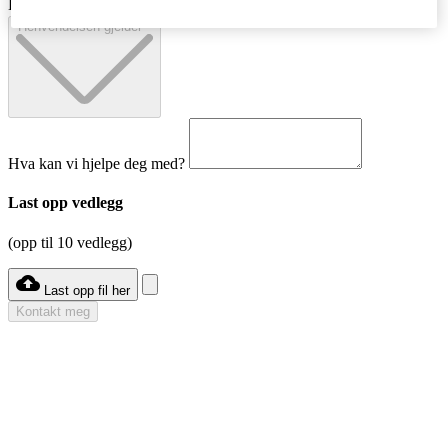
E-postadresse
*
Henvendelsen gjelder
*
Hva kan vi hjelpe deg med?
Last opp vedlegg
(opp til 10 vedlegg)
cloud_upload
Last opp fil her
Kontakt meg